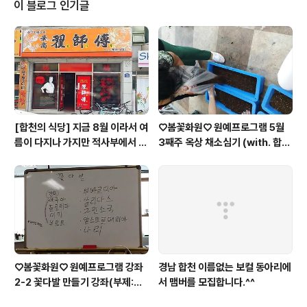
가는 느낌이 듭니다. 헌데 저기에 들어가는건 황토가루나
이 블로그 인기글
자초가루 쑥가루 피망가루 등등 친환경 적인 분말들이 첨
가된답니다.^^ 1일차 못지않게 오늘도 자리를 채워 주시는
군요^^ 여기는 합천문화살롱입니다. 이 곳은 엘리베이터가
없는 3층에 위치해있어서 올라오면 조금 쉬고 무언가를 해
야만 일이 잘 진행되는 그런 곳입니다.^..
[합천의 식당] 지금 8월 이라서 여
♡봄꽃화원♡ 원예프로그램 5월
름이 다지나 가지만 적사부에서 냉
3째주 옥상 채소심기 (with. 합천
면을 먹어봅니다.^^
문화살롱 옥상)
♡봄꽃화원♡ 원예프로그램 강좌
경남 합천 이름없는 보컬 동아리에
2-2 꽃다발 만들기 강좌(부제:나
서 맴버를 모집합니다.^^
를 위한 꽃다발 만들기)