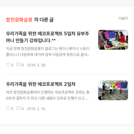
더보기
합천문화살롱
의 다른 글
우리가족을 위한 에코프로젝트 5일차 유부주
머니 만들기 강좌입니다.^^
글 내용
지금 현재 합천문화살롱의 블로그는 페이스북이나 스토리
플러스나 다음뷰와 네이버 검색 다음검색 등등으로 들어
오시는 분들이 많으실껍니다.^^ 그중에 sns로 오시는 분
5
0
2014. 2. 28.
들께서는 어색하지 않으시겠지만 다른경로로 오신분은 이
상황이 이해가 안되실껍니다.^^ 저번에 3일차 포스팅을 했
는데 어째써 오늘은 5일차 포스팅을 하는지 그리고 4일차
우리가족을 위한 에코프로젝트 2일차
는 어디로 날아갔는가 싶은 생각에 어수선 하실수도 있겠
글 내용
군요. 그래서 미리 얘기를 하고 진행하도록 하겠습니다. 4
저희 합천문화살롱에서 진행하는 에코프로젝트 강좌는 총
일차 포스팅은 제가 휴가받아서 어디론가 가버리는 바람에
5회에 걸쳐서 각 회당 다른 내용의 강좌로 진행이 되고 있
sns상으로만 이야기를 등제하고 마무리가 되었답니다.^^
습니다.^^ 오늘은 2회째 강좌날로서 아로마 에센셜 오일을
그렇게 되어서 천연세제만들기 강좌에 대한 포스팅은 하지
5
0
2014. 2. 14.
첨가한 천연디자인비누 그리고 첨가물질을 이용한 피부타
못하고 바로 유부주머니 만들기 강좌 포스팅으로 넘어가게
입별 비누 만들기 강좌 입니다.^^ 저희가 저 전단지를 만들
되었답니다.^^ 오늘은 유부주머니 만들기 강좌를 ..
때 폭이 좁은 관계로 첨가물질이라고 표기를 해놨습니다.^
^ 왠지 첨가 물질이라고 표현을 해놓으니 화학물질이 들어