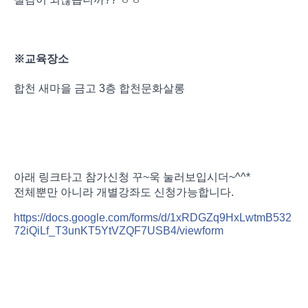
※교육장소
합천 새마을 금고 3층 합천문화살롱
아래 링크타고 참가신청 꾸~욱 눌러보입시더~^^*
전체뿐만 아니라 개별강좌도 신청가능합니다.
https://docs.google.com/forms/d/1xRDGZq9HxLwtmB532
72iQiLf_T3unKT5YtVZQF7USB4/viewform